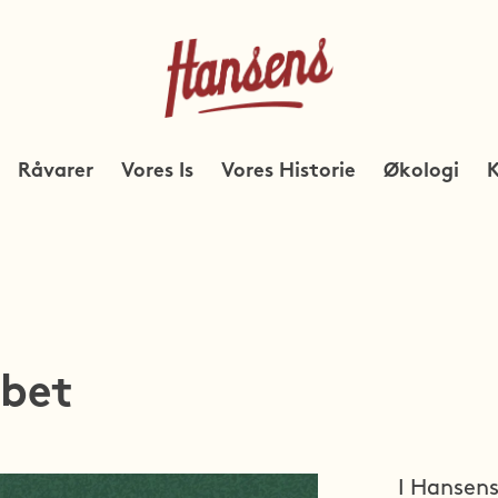
Råvarer
Vores Is
Vores Historie
Økologi
K
rbet
I Hansens