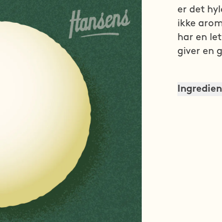
er det hy
ikke arom
har en le
giver en 
Ingredien