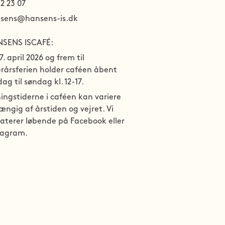
52 23 07
sens@hansens-is.dk
SENS ISCAFÉ:
7. april 2026 og frem til 
erårsferien holder caféen åbent 
dag til søndag kl. 12-17.
ingstiderne i caféen kan variere 
ængig af årstiden og vejret. Vi 
aterer løbende på Facebook eller 
tagram.