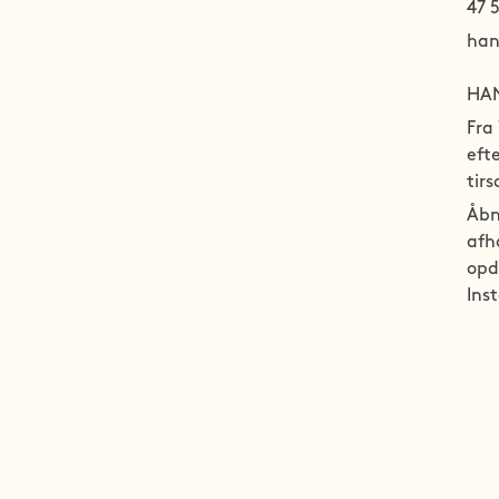
47 
han
HAN
Fra 
eft
tirs
Åbn
afh
opd
Ins