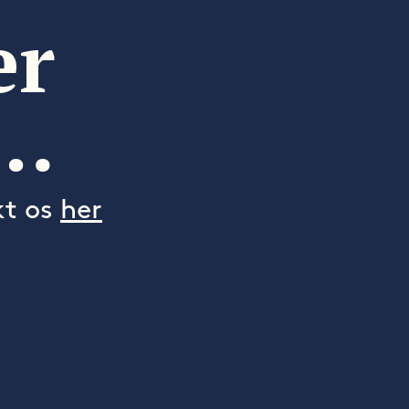
er
s…
kt os
her