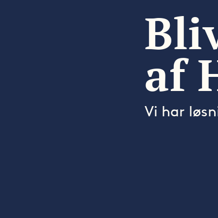
Bli
af 
Vi har løsn