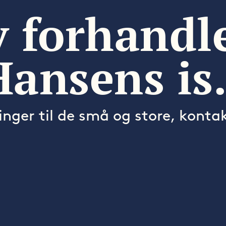
v forhandl
Hansens i
inger til de små og store, konta